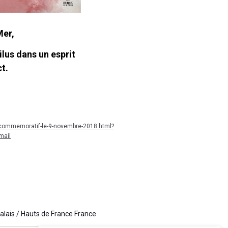
Mer,
lus dans un esprit
ct.
-commemoratif-le-9-novembre-2018.html?
mail
alais / Hauts de France France