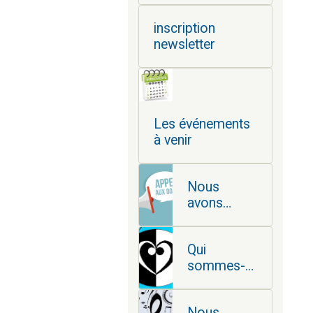
inscription
newsletter
Les événements
à venir
Nous
avons
besoin de
vous
Qui
sommes-
nous ?
Nous