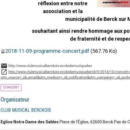
réflexion entre notre
association et la
municipalité de Berck sur 
souhaitant ainsi rendre hommage aux poi
de fraternité et de respe
2018-11-09-programme-concert.pdf
(567.76 Ko)
http://www.clubmusicalberckois-ecoledemusiqueber
http://www.clubmusicalberckois-ecoledemusiqueberck.fr/2018/10/concert
utm_source=_ob_email&utm_medium=_ob_notification&utm_campaign=_ob_push
CONCERT
Organisateur
CLUB MUSICAL BERCKOIS
Eglise Notre Dame des Sables
Place de l'Église, 62600 Berck Pas de C