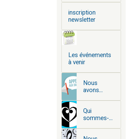
inscription
newsletter
Les événements
à venir
Nous
avons
besoin de
vous
Qui
sommes-
nous ?
Nous