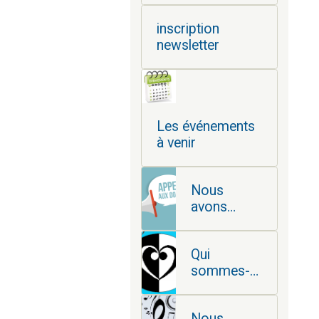
inscription
newsletter
Les événements
à venir
Nous
avons
besoin de
vous
Qui
sommes-
nous ?
Nous