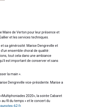
Le Maire de Verton pour leur présence et
Gallier et les services techniques.
 et sa générosité. Marise Dengreville et
 d’un ensemble choral de qualité :
titions, tout cela dans une ambiance
u’il est important de conserver et sans
sser la main ».
arise Dengreville vice-présidente. Marise a
 «Multiphoniades 2020», la soirée Cabaret
au fil du temps » et le concert du
oqunotes-62.fr
.